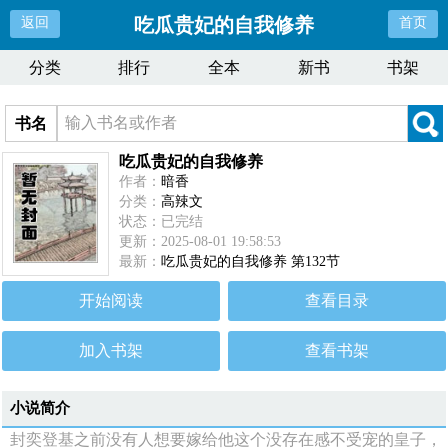
吃瓜贵妃的自我修养
返回
首页
分类
排行
全本
新书
书架
书名
吃瓜贵妃的自我修养
作者：
暗香
分类：
高辣文
状态：已完结
更新：2025-08-01 19:58:53
最新：
吃瓜贵妃的自我修养 第132节
开始阅读
查看目录
加入书架
查看书架
小说简介
封奕登基之前没有人想要嫁给他这个没存在感不受宠的皇子，