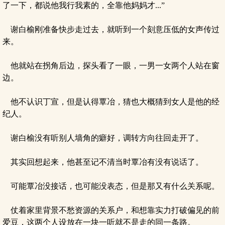
了一下，都说他我行我素的，全靠他妈妈才...”
谢白榆刚准备快步走过去，就听到一个刻意压低的女声传过
来。
他就站在拐角后边，探头看了一眼，一男一女两个人站在窗
边。
他不认识丁宣，但是认得覃冶，猜也大概猜到女人是他的经
纪人。
谢白榆没有听别人墙角的癖好，调转方向往回走开了。
其实回想起来，他甚至记不清当时覃冶有没有说话了。
可能覃冶没接话，也可能没表态，但是那又有什么关系呢。
仗着家里背景不愁资源的关系户，和想靠实力打破偏见的前
爱豆，这两个人设放在一块一听就不是走的同一条路。