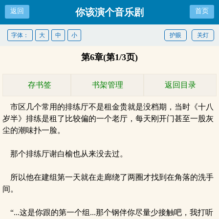
你该演个音乐剧
返回
首页
字体：
大
中
小
护眼
关灯
第6章(第1/3页)
存书签
书架管理
返回目录
市区几个常用的排练厅不是租金贵就是没档期，当时《十八
岁半》排练是租了比较偏的一个老厅，每天刚开门甚至一股灰
尘的潮味扑一脸。
那个排练厅谢白榆也从来没去过。
所以他在建组第一天就在走廊绕了两圈才找到在角落的洗手
间。
“...这是你跟的第一个组...那个钢伴你尽量少接触吧，我打听