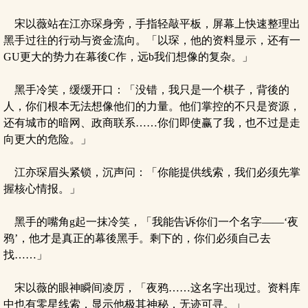
宋以薇站在江亦琛身旁，手指轻敲平板，屏幕上快速整理出
黑手过往的行动与资金流向。「以琛，他的资料显示，还有一
GU更大的势力在幕後C作，远b我们想像的复杂。」
黑手冷笑，缓缓开口：「没错，我只是一个棋子，背後的
人，你们根本无法想像他们的力量。他们掌控的不只是资源，
还有城市的暗网、政商联系……你们即使赢了我，也不过是走
向更大的危险。」
江亦琛眉头紧锁，沉声问：「你能提供线索，我们必须先掌
握核心情报。」
黑手的嘴角g起一抹冷笑，「我能告诉你们一个名字——‘夜
鸦’，他才是真正的幕後黑手。剩下的，你们必须自己去
找……」
宋以薇的眼神瞬间凌厉，「夜鸦……这名字出现过。资料库
中也有零星线索，显示他极其神秘，无迹可寻。」