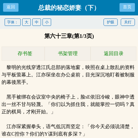
总裁的秘恋娇妻（下）
返回
首页
字体：
大
中
小
护眼
关灯
第六十三章(第1/3页)
存书签
书架管理
返回目录
黎明的光线穿透江氏总部的落地窗，映照在桌上散乱的资料
与平板萤幕上。江亦琛坐在办公桌前，目光深沉地盯着被制服
的幕後黑手。
黑手被绑在会议室中央的椅子上，脸sE依旧冷峻，眼神中透
出一丝不甘与轻蔑。「你们以为抓住我，就能掌控一切吗？真
正的棋局，才刚开始。」
江亦琛紧握拳头，语气低沉而坚定：「你今天必须说清楚，
谁在C控你？你们的Y谋到底有多深？」