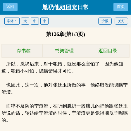
胤礽他姐团宠日常
返回
首页
字体：
大
中
小
护眼
关灯
第126章(第1/3页)
存书签
书架管理
返回目录
所以，胤礽后来，对于犯错，就没那么害怕了，因为他知
道，犯错不可怕，隐瞒错误才可怕。
也因此，这一次，他对张廷玉所做的事，他终归没能隐瞒宁
澄澄。
而猝不及防的宁澄澄，在听到胤礽一股脑儿的把他跟张廷玉
所说的话，转达给宁澄澄的时候，宁澄澄更是觉得脑瓜子嗡嗡
的。