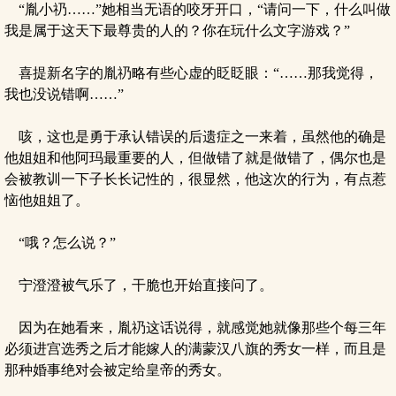
“胤小礽……”她相当无语的咬牙开口，“请问一下，什么叫做
我是属于这天下最尊贵的人的？你在玩什么文字游戏？”
喜提新名字的胤礽略有些心虚的眨眨眼：“……那我觉得，
我也没说错啊……”
咳，这也是勇于承认错误的后遗症之一来着，虽然他的确是
他姐姐和他阿玛最重要的人，但做错了就是做错了，偶尔也是
会被教训一下子长长记性的，很显然，他这次的行为，有点惹
恼他姐姐了。
“哦？怎么说？”
宁澄澄被气乐了，干脆也开始直接问了。
因为在她看来，胤礽这话说得，就感觉她就像那些个每三年
必须进宫选秀之后才能嫁人的满蒙汉八旗的秀女一样，而且是
那种婚事绝对会被定给皇帝的秀女。