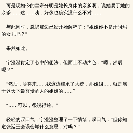
可是现如今的皇帝分明是她长身体的亲爹啊，说她属于她的
亲爹……这……咦，好像也确实没什么不对……
与此同时，胤礽那边已经开始解释了：“姐姐你不是汗阿玛
的女儿吗？”
果然如此。
宁澄澄肯定了心中的想法，但面上不动声色：“嗯，然后
呢？”
“然后，等将来……我这边继承了大统，那姐姐……就是属
于这天下最尊贵的人的姐姐的……”
“……可以，很说得通。”
轻轻的叹口气，宁澄澄整理了一下情绪，叹口气：“但你知
道张廷玉会误会城什么意思，对吗？”