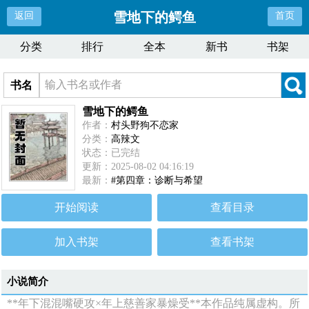
雪地下的鳄鱼
返回
首页
分类
排行
全本
新书
书架
书名
雪地下的鳄鱼
作者：
村头野狗不恋家
分类：
高辣文
状态：已完结
更新：2025-08-02 04:16:19
最新：
#第四章：诊断与希望
开始阅读
查看目录
加入书架
查看书架
小说简介
**年下混混嘴硬攻×年上慈善家暴燥受**本作品纯属虚构。所