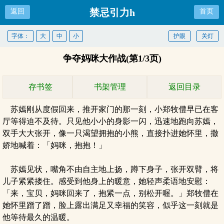
禁忌引力h
返回
首页
字体：
大
中
小
护眼
关灯
争夺妈咪大作战(第1/3页)
存书签
书架管理
返回目录
苏嫣刚从度假回来，推开家门的那一刻，小郑牧僼早已在客
厅等得迫不及待。只见他小小的身影一闪，迅速地跑向苏嫣，
双手大大张开，像一只渴望拥抱的小熊，直接扑进她怀里，撒
娇地喊着：「妈咪，抱抱！」
苏嫣见状，嘴角不由自主地上扬，蹲下身子，张开双臂，将
儿子紧紧搂住。感受到他身上的暖意，她轻声柔语地安慰：
「来，宝贝，妈咪回来了，抱紧一点，别松开喔。」郑牧僼在
她怀里蹭了蹭，脸上露出满足又幸福的笑容，似乎这一刻就是
他等待最久的温暖。