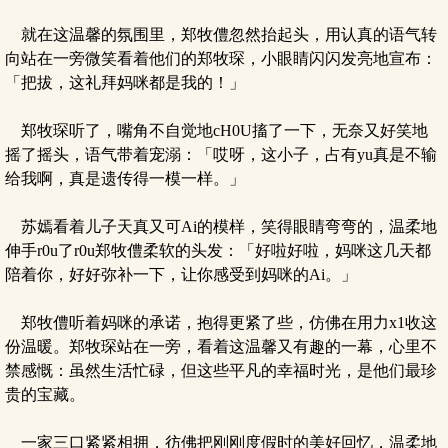
就在这温馨的氛围里，郑牧僼忽然抬起头，用认真的语气转
向站在一旁微笑看着他们的郑牧琛，小眼睛闪闪发亮地宣布：
「把拔，这礼拜妈咪都是我的！」
郑牧琛听了，嘴角不自觉地cH0U搐了一下，无奈又好笑地
摇了摇头，语气带着宠溺：「哎呀，这小子，占有yu真是不输
给我啊，真是遗传得一模一样。」
苏嫣看着儿子天真又可Ai的模样，笑得眼睛弯弯的，温柔地
伸手r0u了r0u郑牧僼柔软的头发：「好啦好啦，妈咪这几天都
陪着你，好好弥补一下，让你感受到妈咪的Ai。」
郑牧僼听着妈咪的承诺，抱得更紧了些，仿佛在用力x1收这
份温暖。郑牧琛站在一旁，看着这温馨又有趣的一幕，心里不
禁感慨：虽然生活忙碌，但这些平凡的幸福时光，是他们最珍
贵的宝藏。
一家三口紧紧相拥，彷佛把刚刚度假时的美好回忆，温柔地