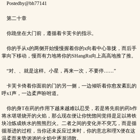
Postedby@bh77141
第二十章
你跪坐在大门前，遵循着卡芙卡的指示。
你的手从x的两侧开始慢慢握着你的x向着中心靠拢，而后手
掌向下移动，慢而有力地将你的SHangRu向上高高地推了推。
“对、、就是这样。小星，再来一次，不要停……”
卡芙卡倚着你面前的门的另一侧，一边倾听着你愈发紊乱的
呼x1声，一边柔声吩咐道。
你的身T在药的作用下越来越难以忍受，若是将先前的药b作
将水堪堪烧开的火焰，那么现在便让你恍惚间觉得是足以将铁
块冶炼成铁水的熊熊烈火。二者之间的变化并不突兀，而是循
循渐进的过程，当你还未反应过来时，你的意志和理X便在这
温柔而来势汹汹的火焰中逐渐消散。