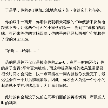
于是乎，你的身T更加忠诚地完成卡芙卡交给它们的任务。
你的双手一离开，你那快要朝着天花板的rT0u便措不及防地
跌落下去，让这两个可Ai的小家伙们头一回尝到了“蹦极”的滋
味。可还未等你的大脑回味，你的手便已经从两侧牢牢地接住
了你的SHangRu。
“哈啊……哈啊……”
药的尾调并不仅仅是拔高你的x1nyU，在同一时间还会让你
的身子变得b平常更为敏感，而这种提高敏感的效果通常是要
很长时间才会消散，快一点可能在一周内就被你发泄完了，最
迟也会在一个月后彻底消散。因此，你才会因为这一个小小的
刺激就不受控地喘息着，为此感到愉悦。
此时的你全然没了先前在同事们面前的英姿飒爽、审讯犯人
时的咄咄