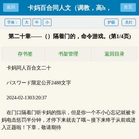
卡妈百合同人文（调教，高h，
返回
首页
大概）
字体：
大
中
小
护眼
关灯
第二十章——（）隔着门的，命令游戏。(第1/4页)
存书签
书架管理
返回目录
卡妈同人百合文二十
パスワード限定公开2488文字
2024-02-1303:20:37
在门口隔着门听卡妈的指示，但是你一个不小心忘记就被卡
妈电击惩罚半分钟，才停下来就去了哦～接下来终于从前戏进
入正题啦！下章，敬请期待