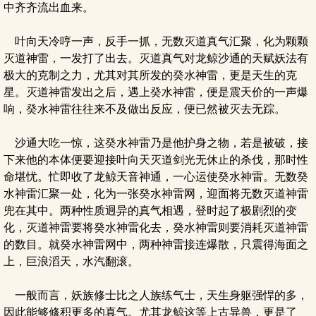
中齐齐流出血来。
叶向天冷哼一声，反手一抓，无数灭道真气汇聚，化为颗颗
灭道神雷，一发打了出去。灭道真气对龙鲸沙通的天赋妖法有
极大的克制之力，尤其对其所发的癸水神雷，更是天生的克
星。灭道神雷发出之后，遇上癸水神雷，便是震天价的一声爆
响，癸水神雷往往来不及做出反应，便已然被灭去无踪。
沙通大吃一惊，这癸水神雷乃是他护身之物，若是被破，接
下来他的本体便要迎接叶向天灭道剑光无休止的杀伐，那时性
命堪忧。忙即收了龙鲸天音神通，一心运使癸水神雷。无数癸
水神雷汇聚一处，化为一张癸水神雷网，迎面将无数灭道神雷
兜在其中。两种性质迥异的真气相遇，登时起了极剧烈的变
化，灭道神雷要将癸水神雷化去，癸水神雷则要消耗灭道神雷
的数目。就癸水神雷网中，两种神雷接连爆散，只震得海面之
上，巨浪滔天，水汽翻滚。
一般而言，妖族修士比之人族练气士，天生身躯强悍的多，
因此能够修积更多的真气。尤其龙鲸这等上古异兽，更是了