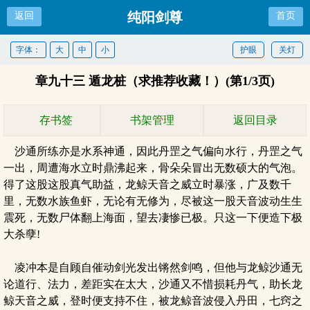
纯阳剑尊
返回
首页
字体：
大
中
小
护眼
关灯
章九十三 遁龙桩（求推荐收藏！）(第1/3页)
存书签
书架管理
返回目录
沙通所练亦是水系神通，因此丹罡之气偏向水行，丹罡之气
一出，周遭海水立时鼎沸起来，骨朵朵冒出无数硕大的气泡。
得了这股这股真气助益，龙鲸天音之威立时暴涨，广及数千
里，无数水族鱼虾，无论有无修为，尽被这一股天音波动生生
震死，无数尸体翻上海面，望去凄惨已极。只这一下便造下极
大杀孽!
凌冲本是自顾自催动剑光发出锵然剑鸣，但他与龙鲸沙通无
论道行、法力，差距实在太大，沙通又不惜损耗丹气，助长龙
鲸天音之威，登时便支持不住，被龙鲸音波侵入丹田，七窍之